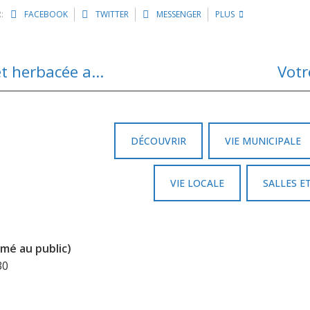
:
FACEBOOK
TWITTER
MESSENGER
PLUS
Création d’une zone tampon arbustive et herbacée aux Laupies
Votr
DÉCOUVRIR
VIE MUNICIPALE
VIE LOCALE
SALLES E
mé au public)
30