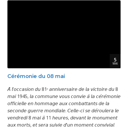
5
MAI
Cérémonie du 08 mai
𝘈̀ 𝘭’𝘰𝘤𝘤𝘢𝘴𝘪𝘰𝘯 𝘥𝘶 81ᵉ 𝘢𝘯𝘯𝘪𝘷𝘦𝘳𝘴𝘢𝘪𝘳𝘦 𝘥𝘦 𝘭𝘢 𝘷𝘪𝘤𝘵𝘰𝘪𝘳𝘦 𝘥𝘶 8
𝘮𝘢𝘪 1945, 𝘭𝘢 𝘤𝘰𝘮𝘮𝘶𝘯𝘦 𝘷𝘰𝘶𝘴 𝘤𝘰𝘯𝘷𝘪𝘦 𝘢̀ 𝘭𝘢 𝘤𝘦́𝘳𝘦́𝘮𝘰𝘯𝘪𝘦
𝘰𝘧𝘧𝘪𝘤𝘪𝘦𝘭𝘭𝘦 𝘦𝘯 𝘩𝘰𝘮𝘮𝘢𝘨𝘦 𝘢𝘶𝘹 𝘤𝘰𝘮𝘣𝘢𝘵𝘵𝘢𝘯𝘵𝘴 𝘥𝘦 𝘭𝘢
𝘴𝘦𝘤𝘰𝘯𝘥𝘦 𝘨𝘶𝘦𝘳𝘳𝘦 𝘮𝘰𝘯𝘥𝘪𝘢𝘭𝘦. 𝘊𝘦𝘭𝘭𝘦-𝘤𝘪 𝘴𝘦 𝘥𝘦́𝘳𝘰𝘶𝘭𝘦𝘳𝘢 𝘭𝘦
𝘷𝘦𝘯𝘥𝘳𝘦𝘥𝘪 8 𝘮𝘢𝘪 𝘢̀ 11 𝘩𝘦𝘶𝘳𝘦𝘴, 𝘥𝘦𝘷𝘢𝘯𝘵 𝘭𝘦 𝘮𝘰𝘯𝘶𝘮𝘦𝘯𝘵
𝘢𝘶𝘹 𝘮𝘰𝘳𝘵𝘴, 𝘦𝘵 𝘴𝘦𝘳𝘢 𝘴𝘶𝘪𝘷𝘪𝘦 𝘥’𝘶𝘯 𝘮𝘰𝘮𝘦𝘯𝘵 𝘤𝘰𝘯𝘷𝘪𝘷𝘪𝘢𝘭