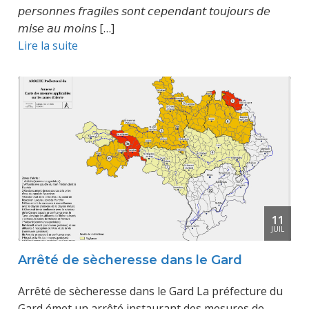
𝘱𝘦𝘳𝘴𝘰𝘯𝘯𝘦𝘴 𝘧𝘳𝘢𝘨𝘪𝘭𝘦𝘴 𝘴𝘰𝘯𝘵 𝘤𝘦𝘱𝘦𝘯𝘥𝘢𝘯𝘵 𝘵𝘰𝘶𝘫𝘰𝘶𝘳𝘴 𝘥𝘦
𝘮𝘪𝘴𝘦 𝘢𝘶 𝘮𝘰𝘪𝘯𝘴 […]
Lire la suite
11
JUIL
Arrêté de sècheresse dans le Gard
Arrêté de sècheresse dans le Gard La préfecture du
Gard émet un arrêté instaurant des mesures de