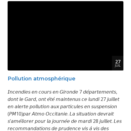
27
JUIL
Pollution atmosphérique
𝘐𝘯𝘤𝘦𝘯𝘥𝘪𝘦𝘴 𝘦𝘯 𝘤𝘰𝘶𝘳𝘴 𝘦𝘯 𝘎𝘪𝘳𝘰𝘯𝘥𝘦 7 𝘥𝘦́𝘱𝘢𝘳𝘵𝘦𝘮𝘦𝘯𝘵𝘴,
𝘥𝘰𝘯𝘵 𝘭𝘦 𝘎𝘢𝘳𝘥, 𝘰𝘯𝘵 𝘦́𝘵𝘦́ 𝘮𝘢𝘪𝘯𝘵𝘦𝘯𝘶𝘴 𝘤𝘦 𝘭𝘶𝘯𝘥𝘪 27 𝘫𝘶𝘪𝘭𝘭𝘦𝘵
𝘦𝘯 𝘢𝘭𝘦𝘳𝘵𝘦 𝘱𝘰𝘭𝘭𝘶𝘵𝘪𝘰𝘯 𝘢𝘶𝘹 𝘱𝘢𝘳𝘵𝘪𝘤𝘶𝘭𝘦𝘴 𝘦𝘯 𝘴𝘶𝘴𝘱𝘦𝘯𝘴𝘪𝘰𝘯
(𝘗𝘔10)𝘱𝘢𝘳 𝘈𝘵𝘮𝘰 𝘖𝘤𝘤𝘪𝘵𝘢𝘯𝘪𝘦. 𝘓𝘢 𝘴𝘪𝘵𝘶𝘢𝘵𝘪𝘰𝘯 𝘥𝘦𝘷𝘳𝘢𝘪𝘵
𝘴’𝘢𝘮𝘦́𝘭𝘪𝘰𝘳𝘦𝘳 𝘱𝘰𝘶𝘳 𝘭𝘢 𝘫𝘰𝘶𝘳𝘯𝘦́𝘦 𝘥𝘦 𝘮𝘢𝘳𝘥𝘪 28 𝘫𝘶𝘪𝘭𝘭𝘦𝘵. 𝘓𝘦𝘴
𝘳𝘦𝘤𝘰𝘮𝘮𝘢𝘯𝘥𝘢𝘵𝘪𝘰𝘯𝘴 𝘥𝘦 𝘱𝘳𝘶𝘥𝘦𝘯𝘤𝘦 𝘷𝘪𝘴 𝘢̀ 𝘷𝘪𝘴 𝘥𝘦𝘴