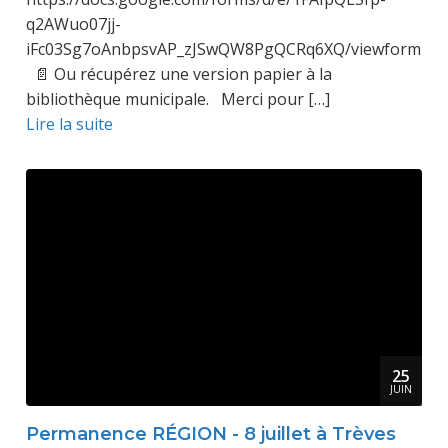
q2AWuo07jj-
iFc03Sg7oAnbpsvAP_zJSwQW8PgQCRq6XQ/viewform
📄 Ou récupérez une version papier à la
bibliothèque municipale. Merci pour […]
Lire la suite
25
JUIN
Permanence RÉGION - 8 juillet à Trèves