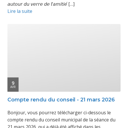
𝘢𝘶𝘵𝘰𝘶𝘳 𝘥𝘶 𝘷𝘦𝘳𝘳𝘦 𝘥𝘦 𝘭’𝘢𝘮𝘪𝘵𝘪𝘦́ […]
Lire la suite
9
AVR
Compte rendu du conseil - 21 mars 2026
Bonjour, vous pourrez télécharger ci-dessous le
compte rendu du conseil municipal de la séance du
21 mars 2026, qui a déjà été affiché dans les