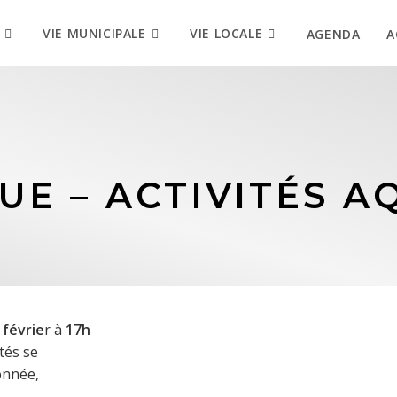
VIE MUNICIPALE
VIE LOCALE
AGENDA
A
UE – ACTIVITÉS A
 févrie
r à
17h
ités se
onnée,